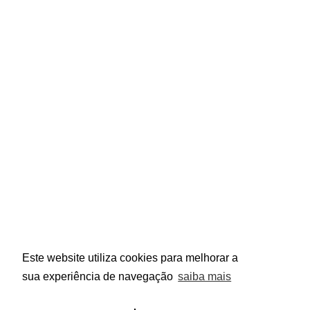
SAÚDE | BELEZA | COSMÉTICOS
Portugal
geral@pinkgarrido.com
Links Úteis
Política de Privacidade
Termos e Condições
Centro de Arbitragem
Design e Desenvolvimento por
Bestsites.pt
Este website utiliza cookies para melhorar a
sua experiência de navegação
saiba mais