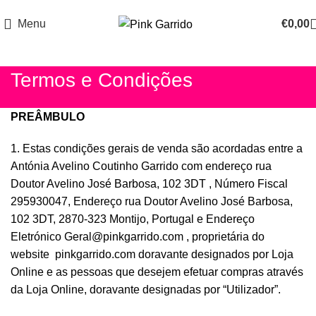
ENVIO GRÁTIS EM COMPRAS SUPERIORES A 100€
Menu
€
0,00
Termos e Condições
PREÂMBULO
1. Estas condições gerais de venda são acordadas entre a
Antónia Avelino Coutinho Garrido com endereço rua
Doutor Avelino José Barbosa, 102 3DT , Número Fiscal
295930047, Endereço rua Doutor Avelino José Barbosa,
102 3DT, 2870-323 Montijo, Portugal e Endereço
Eletrónico
Geral@pinkgarrido.com
, proprietária do
website
pinkgarrido.com
doravante designados por Loja
Online e as pessoas que desejem efetuar compras através
da Loja Online, doravante designadas por “Utilizador”.