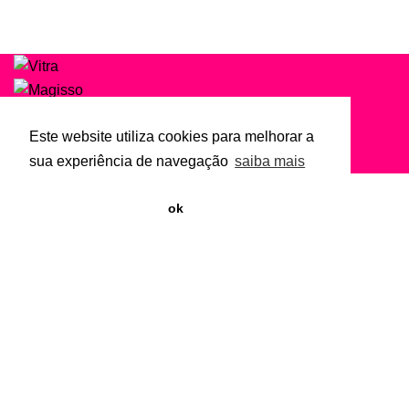
Este website utiliza cookies para melhorar a
sua experiência de navegação
saiba mais
Beleza e Saúde
ok
SOBRE
SAÚDE | BELEZA | COSMÉTICOS
Portugal
geral@pinkgarrido.com
Links Úteis
Política de Privacidade