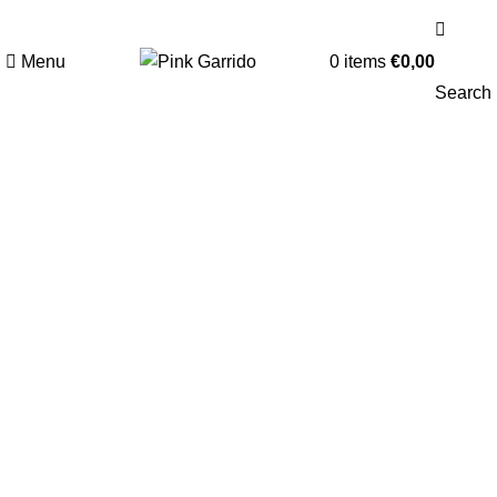
ENVIO GRÁTIS EM COMPRAS SUPERIORES A 100€
Menu
0
items
€
0,00
Search