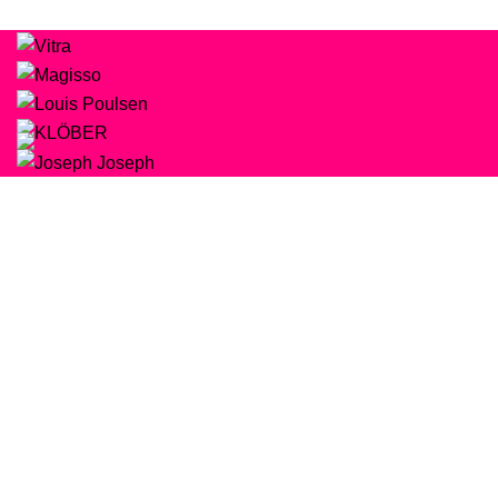
Beleza e Saúde
SOBRE
SAÚDE | BELEZA | COSMÉTICOS
Portugal
geral@pinkgarrido.com
Links Úteis
Política de Privacidade
Termos e Condições