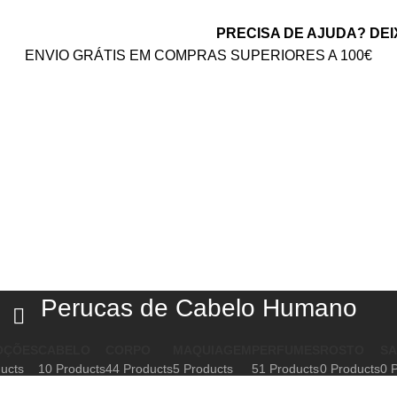
PRECISA DE AJUDA? DEI
ENVIO GRÁTIS EM COMPRAS SUPERIORES A 100€
Perucas de Cabelo Humano
OÇÕES
CABELO
CORPO
MAQUIAGEM
PERFUMES
ROSTO
S
ucts
10 Products
44 Products
5 Products
51 Products
0 Products
0 