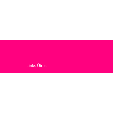
Links Úteis
Política de Privacidade
Termos e Condições
Centro de Arbitragem