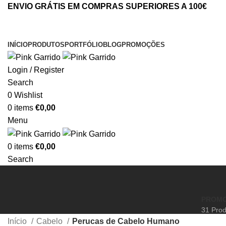
ENVIO GRÁTIS EM COMPRAS SUPERIORES A 100€
INÍCIO
PRODUTOS
PORTFÓLIO
BLOG
PROMOÇÕES
Login / Register
Search
0
Wishlist
0
items
€
0,00
Menu
0
items
€
0,00
Search
PROM
31 Prod
Início
Cabelo
Perucas de Cabelo Humano