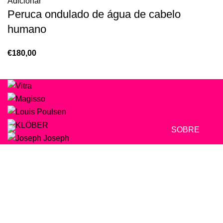
Adicionar
Peruca ondulado de água de cabelo
humano
€
180,00
SOBRE
Beleza e Saúde
SAÚDE | BEL
Portugal
geral@pinkga