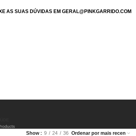
XE AS SUAS DÚVIDAS EM
GERAL@PINKGARRIDO.COM
AÚDE
Products
Show
9
24
36