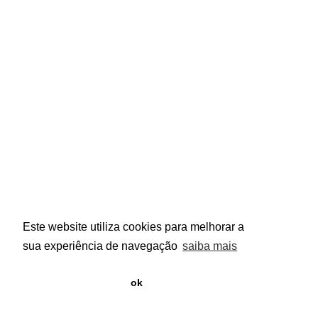
Portugal
geral@pinkgarrido.com
Links Úteis
Política de Privacidade
Termos e Condições
Centro de Arbitragem
Design e Desenvolvimento por
Bestsites.pt
Este website utiliza cookies para melhorar a
sua experiência de navegação
saiba mais
ok
Search